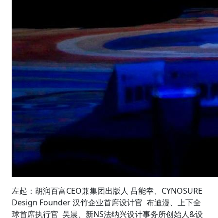
左起：胡润百富CEO兼集团出版人 吕能幸、CYNOSURE
Design Founder 汉竹企业首席设计官 布迪漫、上下全
球首席执行官 吴晨、新NS法纳兴设计事务所创始人&设