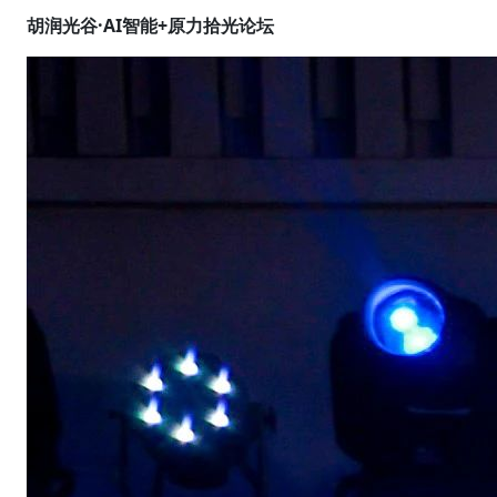
胡润光谷·AI智能+原力拾光论坛