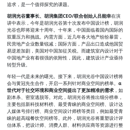
追求，是一个值得探究的课题。
胡润光谷董事长、胡润集团CEO/联合创始人吕能幸
在演
讲中表示，今年是胡润光谷第十次发布中国设计榜，胡润
光谷也即将迎来十周年。十年来，中国面临着国内国际的
双重压力和挑战。内需方面，近几年各大地产纷纷暴雷，
民营地产企业数量锐减；国际方面，产品出口造成他国贸
易逆差加剧，美国对中国加征关税。而建筑室内设计对于
中国地产业有着很强的依附性，因此，建筑设计产业亟待
转型升级。
年轻一代是未来的曙光。接下来，胡润光谷中国设计榜将
会与黄冠先生合作，开启一系列针对商业空间的榜单。
α
世代对于社交环境和商业空间提出了更加精准的需求
，如
剧本杀、密室逃脱等。对此，胡润光谷将推出细分榜单，
主要包括新科技材料榜、最受青睐的商业空间榜、设计达
人媒体号排行榜、商业空间设计师榜等类目，例如最受青
睐的超高端餐饮空间榜等。此外，胡润光谷将重塑设计评
估体系，把设计师、消费人群、材料供应商等资源进行整