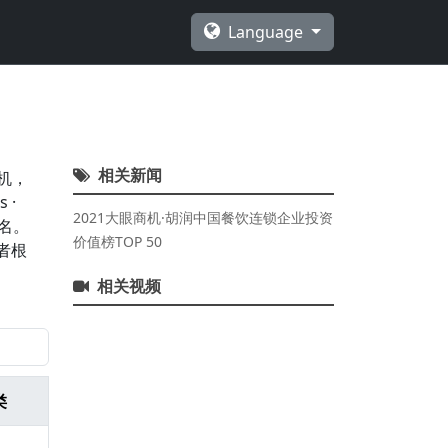
Language
相关新闻
机，
 ·
2021大眼商机·胡润中国餐饮连锁企业投资
排名。
价值榜TOP 50
者根
相关视频
类