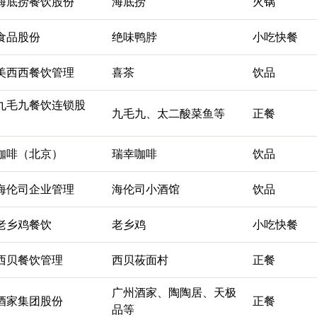
海底捞餐饮股份
海底捞
火锅
食品股份
绝味鸭脖
小吃快餐
美西西餐饮管理
喜茶
饮品
九毛九餐饮连锁股
九毛九、太二酸菜鱼等
正餐
咖啡（北京）
瑞幸咖啡
饮品
海伦司企业管理
海伦司小酒馆
饮品
老乡鸡餐饮
老乡鸡
小吃快餐
西贝餐饮管理
西贝莜面村
正餐
广州酒家、陶陶居、天极
酒家集团股份
正餐
品等