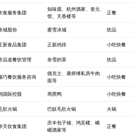
知味观、杭州酒家、奎元
饮食服务集团
正餐
馆、天香楼等
冰城股份
蜜雪冰城
饮品
正新食品集团
正新鸡排
小吃快餐
市品道餐饮管理
奈雪的茶
饮品
德克士、康师傅私房牛肉
顶巧餐饮服务咨询
小吃快餐
面等
鸭国际控股
周黑鸭
小吃快餐
毛肚火锅
巴奴毛肚火锅
火锅
庆丰包子铺、鸿宾楼、峨
华天饮食集团
正餐
嵋酒家等