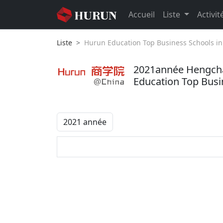
Accueil
Liste
Activit
Liste
Hurun Education Top Business Schools in
2021année
Hengcha
Education Top Busi