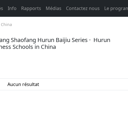
és
Info
Rapports
Médias
Contactez nous
Le progr
 China
ng Shaofang Hurun Baijiu Series ·
Hurun
ness Schools in China
Aucun résultat